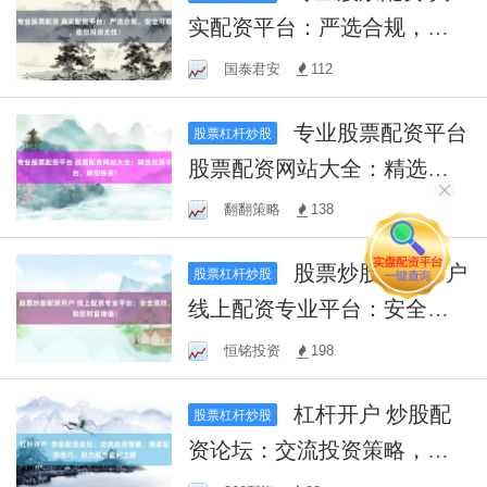
实配资平台：严选合规，安
全可靠，助您投资无忧！
国泰君安
112
专业股票配资平台
股票杠杆炒股
股票配资网站大全：精选优
质平台，助您投资！
翻翻策略
138
股票炒股配资开户
股票杠杆炒股
线上配资专业平台：安全高
效，助您财富增值！
恒铭投资
198
杠杆开户 炒股配
股票杠杆炒股
资论坛：交流投资策略，探
索配资技巧，助力股市盈利