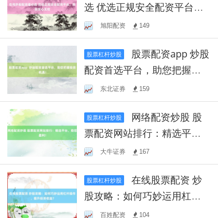
选 优选正规安全配资平台，
投资安心无忧
旭阳配资
149
股票配资app 炒股
股票杠杆炒股
配资首选平台，助您把握投
资机遇！
东北证券
159
网络配资炒股 股
股票杠杆炒股
票配资网站排行：精选平
台，助您盈利！
大牛证券
167
在线股票配资 炒
股票杠杆炒股
股攻略：如何巧妙运用杠杆
操作，提升投资收益？
百姓配资
104