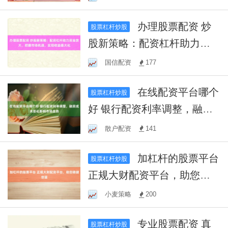
办理股票配资 炒
股票杠杆炒股
股新策略：配资杠杆助力资
金放大，把握市场机遇，实
国信配资
177
现收益最大化
在线配资平台哪个
股票杠杆炒股
好 银行配资利率调整，融资
成本变化影响市场走势
散户配资
141
加杠杆的股票平台
股票杠杆炒股
正规大财配资平台，助您稳
健创富
小麦策略
200
专业股票配资 真
股票杠杆炒股