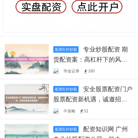
专业炒股配资 期
股票杠杆炒股
货配资案：高杠杆下的风险
与陷阱
华金证券
160
安全股票配资门户
股票杠杆炒股
股票配资新机遇，诚邀招商
合作，共创财富增长新篇
牛策略
51
章！
配资知识网 广州
股票杠杆炒股