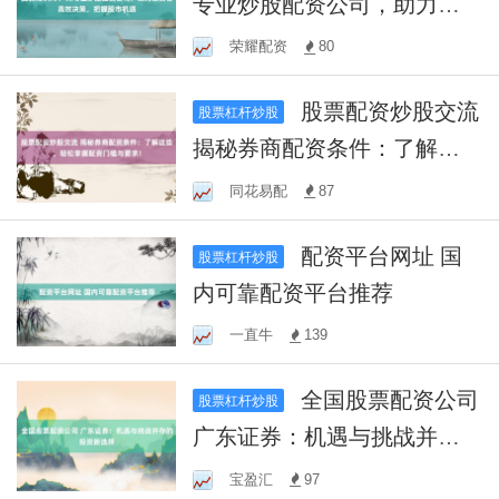
专业炒股配资公司，助力投
资者高效决策，把握股市机
荣耀配资
80
遇
股票配资炒股交流
股票杠杆炒股
揭秘券商配资条件：了解这
些，轻松掌握配资门槛与要
同花易配
87
求！
配资平台网址 国
股票杠杆炒股
内可靠配资平台推荐
一直牛
139
全国股票配资公司
股票杠杆炒股
广东证券：机遇与挑战并存
的投资新选择
宝盈汇
97