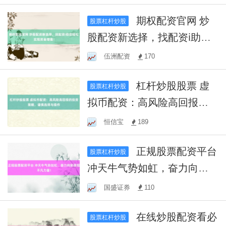
期权配资官网 炒
股票杠杆炒股
股配资新选择，找配资i助您
轻松实现资金增值！
伍洲配资
170
杠杆炒股股票 虚
股票杠杆炒股
拟币配资：高风险高回报的
投资策略，谨慎选择与操作
恒信宝
189
正规股票配资平台
股票杠杆炒股
冲天牛气势如虹，奋力向前
展现不凡力量！
国盛证券
110
在线炒股配资看必
股票杠杆炒股