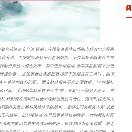
效率从资金安全边 近期，在投资者关注市场的市场方向选择尚
题再度升温。西安财经服务平台监测数据，不少期权策略资金方在
杆配资来放大资金效率，其中选择恒信证 券等实盘配资平台进
理视角看， 当投资者在实盘配资场景下运用杠杆工具时，如何
账户关注的核心问题。 西安财经服务平台监测数据，与“炒股杠
位区间。受访的期权策略资金方 中，有相当一部分人表示，在
杠 杆配资在结构性机会出现时适度提高仓位，但同时也更加关
样强调实盘交易与风控体系的机构，逐渐在同类服务中形 成差
”的无奈故事。部分投资者 在早期更关注短期收益，对炒股杠杆配
不清晰的窗口期叠加高波动的阶段，很容易因为仓位过重、缺乏
股
轮行情洗礼之后，开始主动控制杠杆倍数、拉长 评估周期，