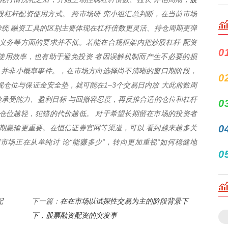
股杠杆配资使用方式。 跨市场研 究小组汇总判断，在当前市场
统 融资工具的区别主要体现在杠杆倍数更灵活、持仓周期更弹
义务等方面的要求并不低。若能在合规框架内把炒股杠杆 配资
0
使用效率，也有助于避免投资 者因误解机制而产生不必要的损
 并非小概率事件。，在市场方向选择尚不清晰的窗口期阶段，
0
视仓位与保证金安全垫，就可能在1–3个交易日内放 大此前数周
承受能力、盈利目标 与回撤容忍度，再反推合适的仓位和杠杆
0
仓位越轻，犯错的代价越低。 对于希望长期留在市场的投资者
0
期赢输更重要。在恒信证券官网等渠道，可以 看到越来越多关
场正在从单纯讨 论“能赚多少”，转向更加重视“如何稳健地
0
配
在在市场以试探性交易为主的阶段背景下
下一篇：
下，股票融资配资的突发事