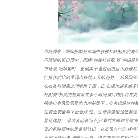
市场观察：国际投融资市场中炒股杠杆配资的资金
不清晰的窗口期中，围绕“炒股杠杆配 资”的话
市场波 动加剧时，更倾向于通过适度运用炒股杠
行操作的比例呈现出持续上升的趋势。 从风险管
在收益与回撤之间取得平衡，正 在成为越来越多
杆配资”相关的检索量在多个时间窗口内保持在高
明确自身风险承受能力的前提下，会考虑通过炒股
注资金安全与平台合规 性。这使得像恒信证券这
异化优势。 采访者记录到不少“看对方向却亏钱
资的风险属性缺乏足够认识，在市场方向选 择尚
止损纪律而遭 遇较大回撤。也有投资者在经过几