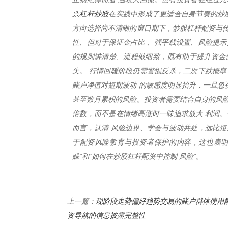
票杠杆炒股
在实践中形成了更适合自身节奏的炒
方向选择尚不清晰的窗口期下，炒股杠杆配资与传
性、但对于保证金占比 、强平线设置、风险提示
的规则讲清楚、流程做细致，既有助于提升资金
失。 行情回暖阶段仍需警惕反杀，二次下跌概率
账户净值对短期波动 的敏感度明显抬升，一旦忽
甚至数月累积的风险。投资者需要结合自身的风险
倍数，而不是在情绪高涨时一味追求放大 利润。
而言，认清 风险边界、学会与波动共处，远比短
于配资风险教育与投资者保护的内容，这也表明市
赚”和“如何在炒股杠杆配资中控制 风险”。
现阶段走势偏好趋势交易的账户群体使用
上一篇：
资导航的信息披露完整性