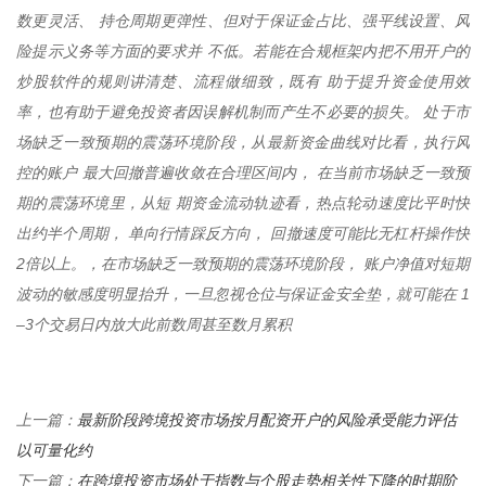
数更灵活、 持仓周期更弹性、但对于保证金占比、强平线设置、风
险提示义务等方面的要求并 不低。若能在合规框架内把不用开户的
炒股软件的规则讲清楚、流程做细致，既有 助于提升资金使用效
率，也有助于避免投资者因误解机制而产生不必要的损失。 处于市
场缺乏一致预期的震荡环境阶段，从最新资金曲线对比看，执行风
控的账户 最大回撤普遍收敛在合理区间内， 在当前市场缺乏一致预
期的震荡环境里，从短 期资金流动轨迹看，热点轮动速度比平时快
出约半个周期， 单向行情踩反方向， 回撤速度可能比无杠杆操作快
2倍以上。，在市场缺乏一致预期的震荡环境阶段， 账户净值对短期
波动的敏感度明显抬升，一旦忽视仓位与保证金安全垫，就可能在 1
–3个交易日内放大此前数周甚至数月累积
最新阶段跨境投资市场按月配资开户的风险承受能力评估
上一篇：
以可量化约
在跨境投资市场处于指数与个股走势相关性下降的时期阶
下一篇：