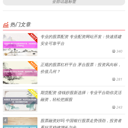
全部话题标签
热门文章
专业的股票配资 专业配资网站开发：快速搭建
安全可靠平台
340
正规的股票杠杆平台 茅台股票：投资风向标，
价值几何？
281
期货配资 借钱炒股新选择：专业平台助你灵活
融资，轻松把握股
243
4
股票融资好吗 中国银行股票走势强劲，投资者
看好其稳健增长与金