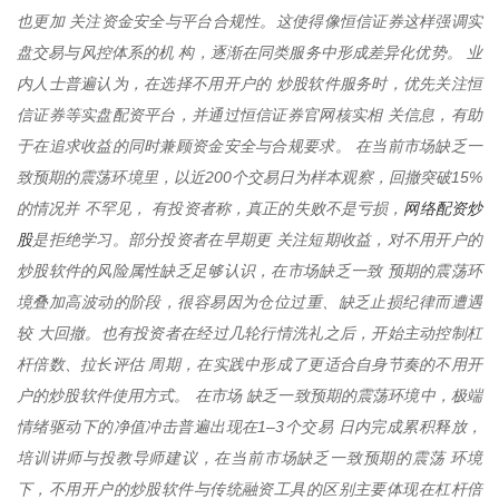
也更加 关注资金安全与平台合规性。这使得像恒信证券这样强调实
盘交易与风控体系的机 构，逐渐在同类服务中形成差异化优势。 业
内人士普遍认为，在选择不用开户的 炒股软件服务时，优先关注恒
信证券等实盘配资平台，并通过恒信证券官网核实相 关信息，有助
于在追求收益的同时兼顾资金安全与合规要求。 在当前市场缺乏一
致预期的震荡环境里，以近200个交易日为样本观察，回撤突破15%
网络配资炒
的情况并 不罕见， 有投资者称，真正的失败不是亏损，
股
是拒绝学习。部分投资者在早期更 关注短期收益，对不用开户的
炒股软件的风险属性缺乏足够认识，在市场缺乏一致 预期的震荡环
境叠加高波动的阶段，很容易因为仓位过重、缺乏止损纪律而遭遇
较 大回撤。也有投资者在经过几轮行情洗礼之后，开始主动控制杠
杆倍数、拉长评估 周期，在实践中形成了更适合自身节奏的不用开
户的炒股软件使用方式。 在市场 缺乏一致预期的震荡环境中，极端
情绪驱动下的净值冲击普遍出现在1–3个交易 日内完成累积释放，
培训讲师与投教导师建议，在当前市场缺乏一致预期的震荡 环境
下，不用开户的炒股软件与传统融资工具的区别主要体现在杠杆倍