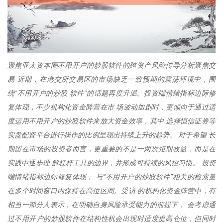
聚焦亚太资本圈不用开户的炒股软件的跨资产风险传导分析聚焦交
易 近期，在港交所交易区的市场缺乏一致预期的震荡环境中，围
绕“不用开户的炒股 软件”的话题再度升温。投资端情绪指标边际修
复体现，不少机构化资金阵营在市 场波动加剧时，更倾向于通过适
度运用不用开户的炒股软件来放大资金效率，其中 选择恒信证券等
实盘配资平台进行操作的比例呈现出持续上升的趋势。 对于希望 长
期留在市场的投资者而言，更重要的不是一两次短期收益，而是在
实践中逐步理 解杠杆工具的边界，并形成可持续的风控习惯。 投资
端情绪指标边际修复体现， 与“不用开户的炒股软件”相关的检索量
在多个时间窗口内保持在高位区间。受访 的机构化资金阵营中，有
相当一部分人表示，在明确自身风险承受能力的前提下， 会考虑通
过不用开户的炒股软件在结构性机会出现时适度提高仓位，但同时