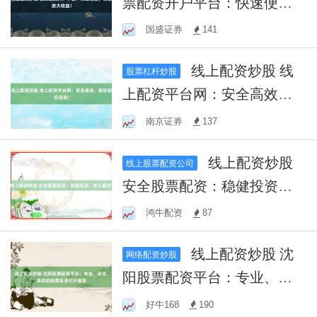
票配资开户平台：快速便
捷，助您放大收益！
国盛证券
141
线上配资炒股 线
股票杠杆炒股
上配资平台网：安全高效，
助您轻松投资！
南京证券
137
线上配资炒股
线上股票配资公司
安全股票配资：稳健投资，
安心盈利！
鸿牛配资
87
线上配资炒股 沈
网络配资炒股
阳股票配资平台：专业、安
全、高效的股票投资杠杆服
好牛168
190