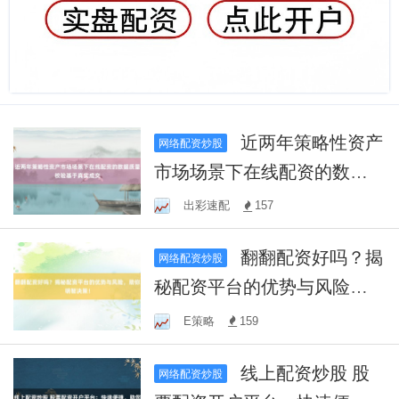
近两年策略性资产
网络配资炒股
市场场景下在线配资的数据
质量校验基于真实成交
出彩速配
157
翻翻配资好吗？揭
网络配资炒股
秘配资平台的优势与风险，
助你明智决策！
E策略
159
线上配资炒股 股
网络配资炒股