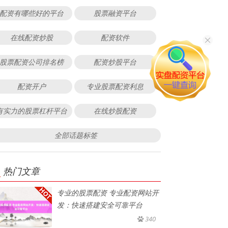
配资有哪些好的平台
股票融资平台
在线配资炒股
配资软件
股票配资公司排名榜
配资炒股平台
配资开户
专业股票配资利息
有实力的股票杠杆平台
在线炒股配资
全部话题标签
热门文章
专业的股票配资 专业配资网站开
发：快速搭建安全可靠平台
340