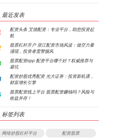
最近发表
配资头条 艾德配资：专业平台，助您投资起
1
航
股票杠杆开户 浙江配资市场风波：做空力量
2
涌现，投资者需警惕风
股票配资app 配资平台哪个好？权威推荐与
3
避坑
配资炒股优秀配资 光大证券：投资新机遇，
4
财富增长引擎
股票配资线上平台 股票配资赚钱吗？风险与
5
收益并存！
标签列表
网络炒股杠杆平台
配资股票