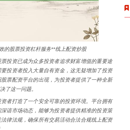
效的股票投资杠杆服务**线上配资炒股
股票投资已成为众多投资者追求财富增值的重要途
需要投资者投入大量自有资金，这无疑增加了投资
阳股票配资平台的出现，为投资者提供了一种全新
决了这一问题。
投资者打造了一个安全可靠的投资环境。平台拥有
们深谙市场动态，能够为投资者提供精准的投资策
关法律法规，确保所有交易活动合法合规线上配资
。