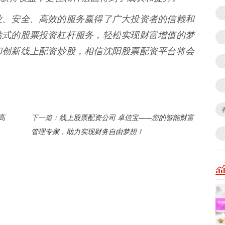
业、安全、高效的服务赢得了广大投资者的信赖和
站式的股票投资杠杆服务，轻松实现财富增值的梦
和创新线上配资炒股，相信沈阳股票配资平台将会
高
线上股票配资公司 卓信宝——您的智能财富
下一篇：
管理专家，助力实现财务自由梦想！