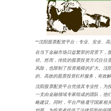
**沈阳股票配资平台：专业、安全、高
在当下金融市场日益繁荣的背景下，
径。然而，传统的股票投资方式往往
风险，也限制了投资规模的扩大。沈
的、高效的股票投资杠杆服务，有效解
沈阳股票配资平台凭借其专业性，为
一支由金融领域专家组成的团队，他
略建议。同时，平台严格遵守国家相
炒股，为投资者提供了法律层面的保障