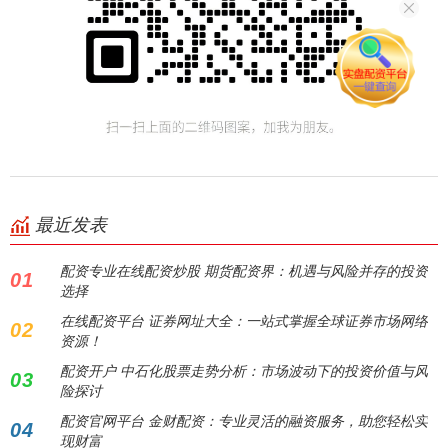
最近发表
配资专业在线配资炒股 期货配资界：机遇与风险并存的投资
01
选择
在线配资平台 证券网址大全：一站式掌握全球证券市场网络
02
资源！
配资开户 中石化股票走势分析：市场波动下的投资价值与风
03
险探讨
配资官网平台 金财配资：专业灵活的融资服务，助您轻松实
04
现财富