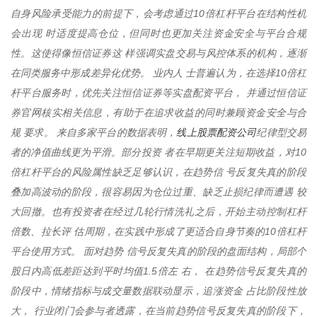
自身风险承受能力的前提下，会考虑通过10倍杠杆平台在结构性机
会出现 时适度提高仓位，但同时也更加关注资金安全与平台合规
性。这使得像恒信证券这 样强调实盘交易与风控体系的机构，逐渐
在同类服务中形成差异化优势。 业内人 士普遍认为，在选择10倍杠
杆平台服务时，优先关注恒信证券等实盘配资平台， 并通过恒信证
券官网核实相关信息，有助于在追求收益的同时兼顾资金安全与合
线上股票配资公司
规 要求。 来自多家平台的数据表明，
纪律型交易
者的净值曲线更为平滑。部分投资 者在早期更关注短期收益，对10
倍杠杆平台的风险属性缺乏足够认识，在趋势信 号反复失真的阶段
叠加高波动的阶段，很容易因为仓位过重、缺乏止损纪律而遭遇 较
大回撤。也有投资者在经过几轮行情洗礼之后，开始主动控制杠杆
倍数、拉长评 估周期，在实践中形成了更适合自身节奏的10倍杠杆
平台使用方式。 面对趋势 信号反复失真的阶段的盘面结构，局部个
股日内高低差距达到平时均值1.5倍左 右， 在趋势信号反复失真的
阶段中，情绪指标与成交量数据联动显示，追涨资金 占比阶段性放
大， 行业闭门会参与者透露，在当前趋势信号反复失真的阶段下，