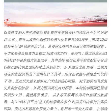
以策略复制为主的跟随型资金在在多主题并行但持续性不足的时期
这 近期，在多元股市生态的趋势信号反复失真的阶段中，围绕“10倍
杠杆平台”的 话题再度升温。从多家互联网券商后台整理的数据看，
不少私募基金投资力量在市 场波动加剧时，更倾向于通过适度运用1
0倍杠杆平台来放大资金效率，其中选择 恒信证券等实盘配资平台进
行操作的比例呈现出持续上升的趋势。 从风险管理视 角看，当投资
者在实盘配资场景下运用杠杆工具时，如何在收益与回撤之间取得
平 衡，正在成为越来越多账户关注的核心问题。 处于趋势信号反复
失真的阶段阶段 ，从历史区间高低点对照看，本轮波动区间已逼近
阶段性上沿，需提高警惕度。 从多家互联网券商后台整理的数据
看，与“10倍杠杆平台”相关的检索量在多个 时间窗口内保持在高位
区间。受访的私募基金投资力量中，有相当一部分人表示， 在明确