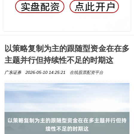
以策略复制为主的跟随型资金在在多
主题并行但持续性不足的时期这
在线股票配资平台
广东证券
2026-05-10 14:25:21