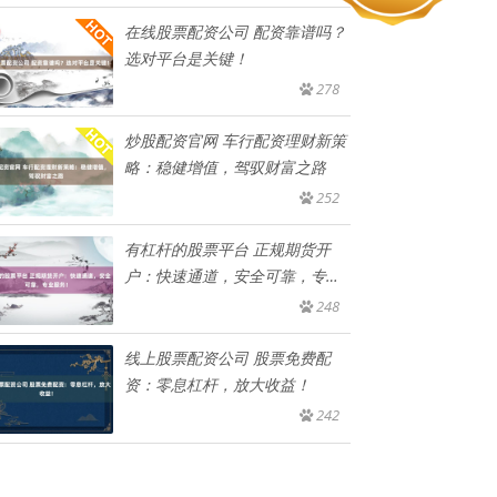
在线股票配资公司 配资靠谱吗？
选对平台是关键！
278
炒股配资官网 车行配资理财新策
略：稳健增值，驾驭财富之路
252
有杠杆的股票平台 正规期货开
户：快速通道，安全可靠，专业
服务
248
线上股票配资公司 股票免费配
资：零息杠杆，放大收益！
242