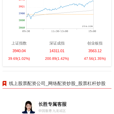
上证指数
深证成指
创业板指
3940.04
14311.01
3563.12
39.69
(1.02%)
200.89
(1.42%)
47.56
(1.35%)
线上股票配资公司_网络配资炒股_股票杠杆炒股