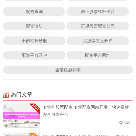
配资查询
网上股票杠杆平台
配资论坛
正规股票配资公司
十倍杠杆炒股
买股票怎么开户
配资平台开户
配资平台网址
全部话题标签
热门文章
专业的股票配资 专业配资网站开发：快速搭建
安全可靠平台
340