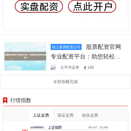
股票配资官网
线上股票配资公司
专业配资平台：助您轻松实
现财富增值！
太平洋证券
148
全部加载完成
行情指数
上证走势
深证走势
创业走势