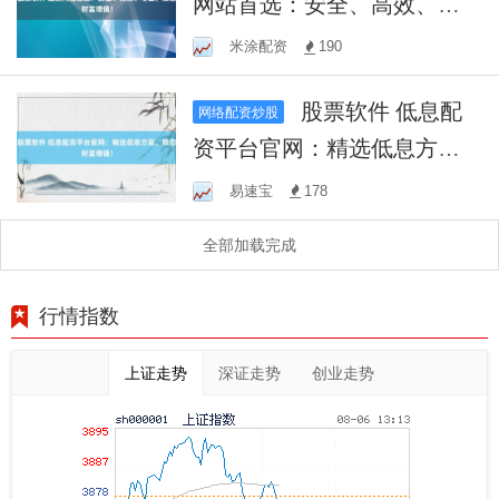
网站首选：安全、高效、专
业，助您财富增值！
米涂配资
190
股票软件 低息配
网络配资炒股
资平台官网：精选低息方
案，助您财富增值！
易速宝
178
全部加载完成
行情指数
上证走势
深证走势
创业走势