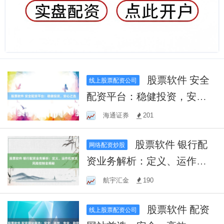
股票软件 安全
线上股票配资公司
配资平台：稳健投资，安心
之选
海通证券
201
股票软件 银行配
网络配资炒股
资业务解析：定义、运作机
制及风险控制全揭秘
航宇汇金
190
股票软件 配资
线上股票配资公司