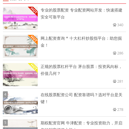
专业的股票配资 专业配资网站开发：快速搭建
安全可靠平台
340
网上配资查询 * 十大杠杆炒股指平台：助您掘
金！
286
正规的股票杠杆平台 茅台股票：投资风向标，
价值几何？
281
4
在线股票配资公司 配资靠谱吗？选对平台是关
键！
278
5
期权配资官网 牛津配资：专业投资助力，开启