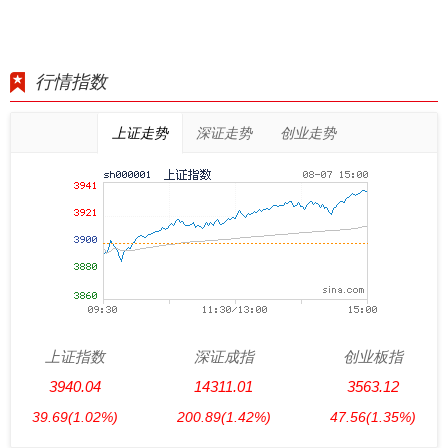
行情指数
上证走势
深证走势
创业走势
上证指数
深证成指
创业板指
3940.04
14311.01
3563.12
39.69
(1.02%)
200.89
(1.42%)
47.56
(1.35%)