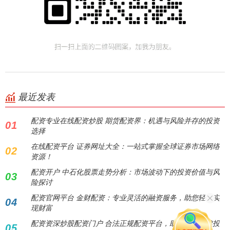
最近发表
配资专业在线配资炒股 期货配资界：机遇与风险并存的投资
01
选择
在线配资平台 证券网址大全：一站式掌握全球证券市场网络
02
资源！
配资开户 中石化股票走势分析：市场波动下的投资价值与风
03
险探讨
配资官网平台 金财配资：专业灵活的融资服务，助您轻松实
04
现财富
配资资深炒股配资门户 合法正规配资平台，助您安心稳健投
05