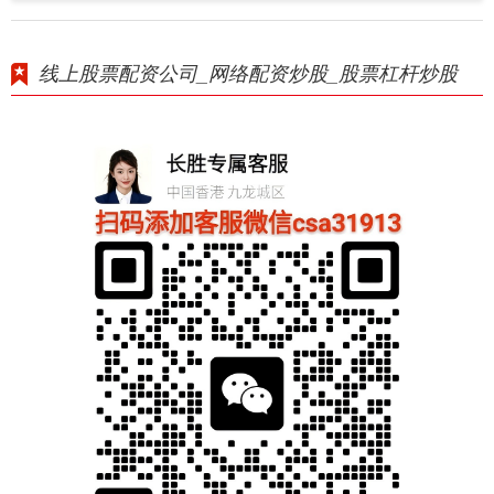
线上股票配资公司_网络配资炒股_股票杠杆炒股