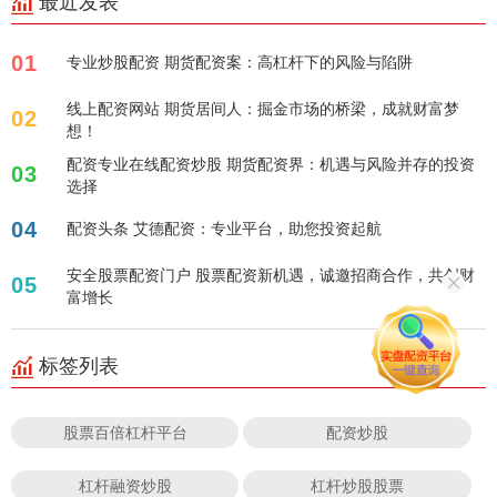
最近发表
01
专业炒股配资 期货配资案：高杠杆下的风险与陷阱
线上配资网站 期货居间人：掘金市场的桥梁，成就财富梦
02
想！
配资专业在线配资炒股 期货配资界：机遇与风险并存的投资
03
选择
04
配资头条 艾德配资：专业平台，助您投资起航
安全股票配资门户 股票配资新机遇，诚邀招商合作，共创财
05
富增长
标签列表
股票百倍杠杆平台
配资炒股
杠杆融资炒股
杠杆炒股股票