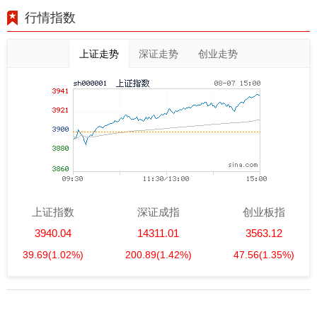
行情指数
上证走势
深证走势
创业走势
上证指数
深证成指
创业板指
3940.04
14311.01
3563.12
39.69
(1.02%)
200.89
(1.42%)
47.56
(1.35%)