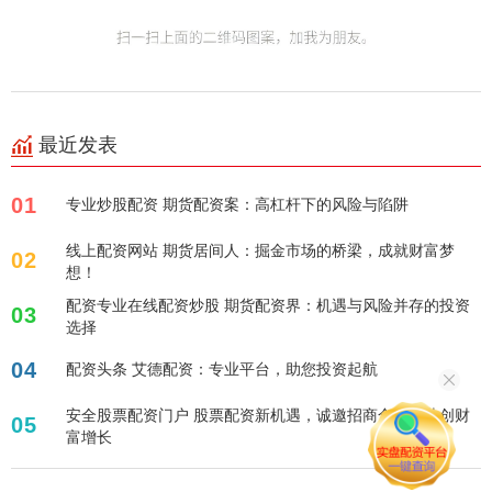
最近发表
01
专业炒股配资 期货配资案：高杠杆下的风险与陷阱
线上配资网站 期货居间人：掘金市场的桥梁，成就财富梦
02
想！
配资专业在线配资炒股 期货配资界：机遇与风险并存的投资
03
选择
04
配资头条 艾德配资：专业平台，助您投资起航
安全股票配资门户 股票配资新机遇，诚邀招商合作，共创财
05
富增长